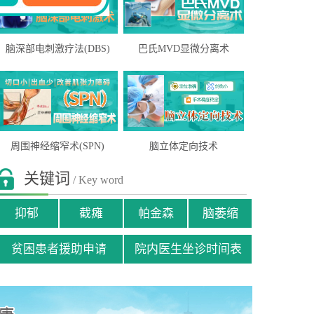
脑深部电刺激疗法(DBS)
巴氏MVD显微分离术
周围神经缩窄术(SPN)
脑立体定向技术
关键词
/ Key word
抑郁
截瘫
帕金森
脑萎缩
贫困患者援助申请
院内医生坐诊时间表