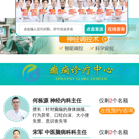
在线免费咨询
何栋源 神经内科主任
仅剩
2
个名额
擅长：针对癫痫的身体抽搐、
在线预约/咨询
行为异常、口吐白沫、大小便
失禁、意识丧失等
宋军 中医脑病科科主任
仅剩
2
个名额