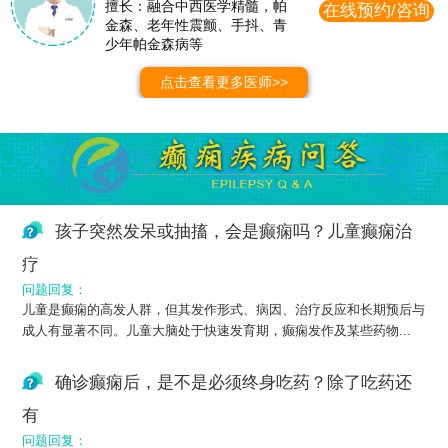
擅长：融合中西医学精髓，帕
在线预约/咨询
金森、老年性震颤、手抖、青
少年帕金森病等
点击查看更多医师>>
孩子突然发呆或抽搐，会是癫痫吗？儿童癫痫治
疗
问题回复：
儿童是癫痫的高发人群，但其发作形式、病因、治疗反应和长期预后与
成人有显著不同。儿童大脑处于快速发育期，癫痫发作及某些药物...
确诊癫痫后，是不是必须终身吃药？除了吃药还
有
问题回复：