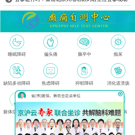
睡眠障碍
偏头痛
脑卒中
痴呆
缺陷多动障碍
焦虑障碍
抑郁障碍
消化道溃疡
躯体症状障碍
高血压
哮喘
心脏疾病
这里没有我的问题?