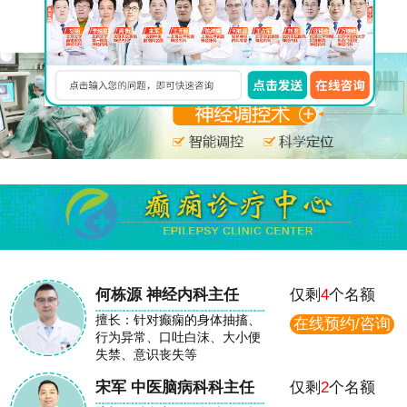
在线免费咨询
何栋源 神经内科主任
仅剩
4
个名额
擅长：针对癫痫的身体抽搐、
在线预约/咨询
行为异常、口吐白沫、大小便
失禁、意识丧失等
宋军 中医脑病科科主任
仅剩
2
个名额