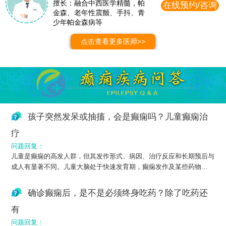
擅长：融合中西医学精髓，帕
在线预约/咨询
金森、老年性震颤、手抖、青
少年帕金森病等
点击查看更多医师>>
孩子突然发呆或抽搐，会是癫痫吗？儿童癫痫治
疗
问题回复：
儿童是癫痫的高发人群，但其发作形式、病因、治疗反应和长期预后与
成人有显著不同。儿童大脑处于快速发育期，癫痫发作及某些药物...
确诊癫痫后，是不是必须终身吃药？除了吃药还
有
问题回复：