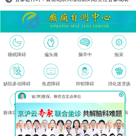
睡眠障碍
偏头痛
脑卒中
痴呆
缺陷多动障碍
焦虑障碍
抑郁障碍
消化道溃疡
躯体症状障碍
高血压
哮喘
心脏疾病
这里没有我的问题?