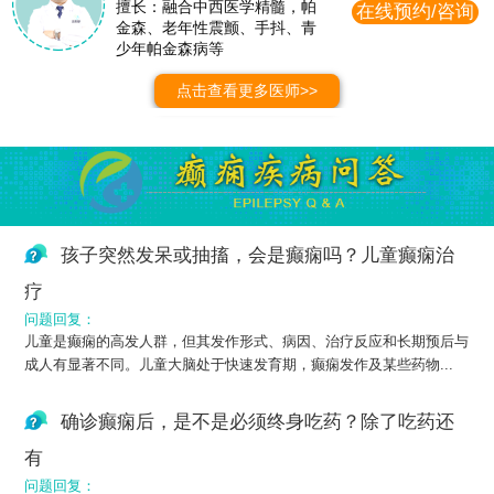
擅长：融合中西医学精髓，帕
在线预约/咨询
金森、老年性震颤、手抖、青
少年帕金森病等
点击查看更多医师>>
孩子突然发呆或抽搐，会是癫痫吗？儿童癫痫治
疗
问题回复：
儿童是癫痫的高发人群，但其发作形式、病因、治疗反应和长期预后与
成人有显著不同。儿童大脑处于快速发育期，癫痫发作及某些药物...
确诊癫痫后，是不是必须终身吃药？除了吃药还
有
问题回复：