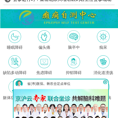
睡眠障碍
偏头痛
脑卒中
痴呆
缺陷多动障碍
焦虑障碍
抑郁障碍
消化道溃疡
躯体症状障碍
高血压
哮喘
心脏疾病
这里没有我的问题?