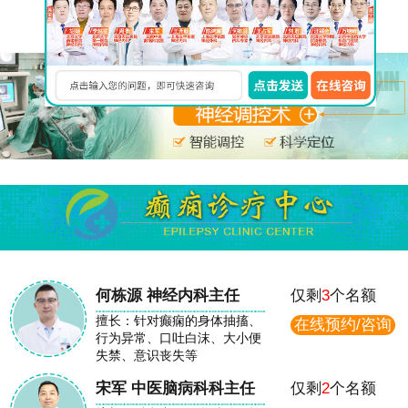
在线免费咨询
何栋源 神经内科主任
仅剩
3
个名额
擅长：针对癫痫的身体抽搐、
在线预约/咨询
行为异常、口吐白沫、大小便
失禁、意识丧失等
宋军 中医脑病科科主任
仅剩
2
个名额